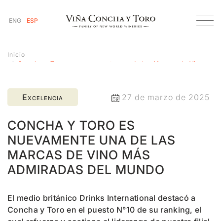
ENG
ESP
Inicio
Concha y Toro es nuevamente una de las Marcas de Vino
más Admiradas del Mundo
Excelencia
27 de marzo de 2025
CONCHA Y TORO ES
NUEVAMENTE UNA DE LAS
MARCAS DE VINO MÁS
ADMIRADAS DEL MUNDO
El medio británico Drinks International destacó a
Concha y Toro en el puesto N°10 de su ranking, el