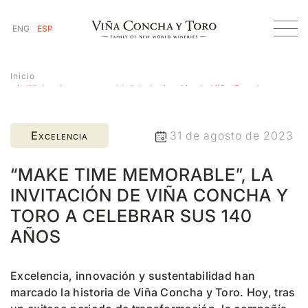
ENG
ESP
Inicio
“Make time memorable”, la invitación de Viña Concha y
Toro a celebrar sus 140 años
Excelencia
31 de agosto de 2023
“MAKE TIME MEMORABLE”, LA
INVITACIÓN DE VIÑA CONCHA Y
TORO A CELEBRAR SUS 140
AÑOS
Excelencia, innovación y sustentabilidad han
marcado la historia de Viña Concha y Toro. Hoy, tras