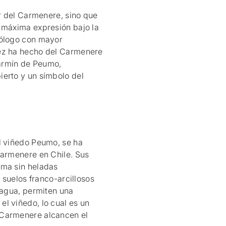
or del Carmenere, sino que
 máxima expresión bajo la
nólogo con mayor
rez ha hecho del Carmenere
Carmín de Peumo,
ierto y un símbolo del
.
l viñedo Peumo, se ha
Carmenere en Chile. Sus
ima sin heladas
y suelos franco-arcillosos
 agua, permiten una
l viñedo, lo cual es un
 Carmenere alcancen el