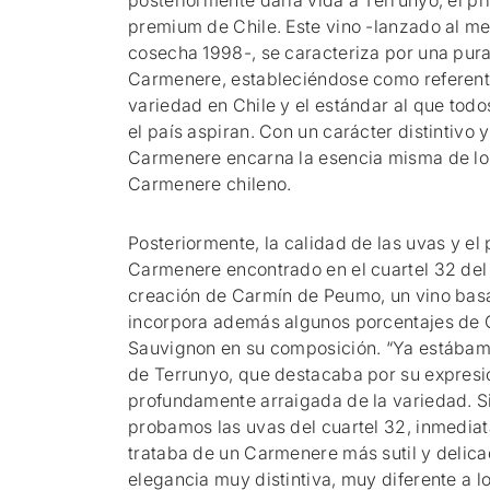
posteriormente daría vida a Terrunyo, el p
premium de Chile. Este vino -lanzado al m
cosecha 1998-, se caracteriza por una pura
Carmenere, estableciéndose como referente
variedad en Chile y el estándar al que to
el país aspiran. Con un carácter distintivo y
Carmenere encarna la esencia misma de lo
Carmenere chileno.
Posteriormente, la calidad de las uvas y el p
Carmenere encontrado en el cuartel 32 del 
creación de Carmín de Peumo, un vino ba
incorpora además algunos porcentajes de 
Sauvignon en su composición. “Ya estába
de Terrunyo, que destacaba por su expresi
profundamente arraigada de la variedad. 
probamos las uvas del cuartel 32, inmedi
trataba de un Carmenere más sutil y delica
elegancia muy distintiva, muy diferente a l