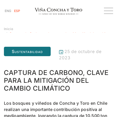
ENG
ESP
Inicio
Captura de Carbono, clave para la mitigación del cambio
climático
Sustentabilidad
25 de octubre de
2023
CAPTURA DE CARBONO, CLAVE
PARA LA MITIGACIÓN DEL
CAMBIO CLIMÁTICO
Los bosques y viñedos de Concha y Toro en Chile
realizan una importante contribución positiva al
medioambiente, logrando la captura de 10.500 ton