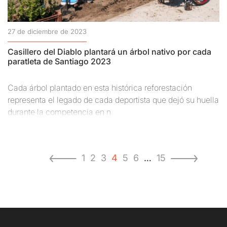
27 de diciembre de 2023
Casillero del Diablo plantará un árbol nativo por cada
paratleta de Santiago 2023
Cada árbol plantado en esta histórica reforestación
representa el legado de cada deportista que dejó su huella
durante la competencia en n
1
2
3
4
5
6
…
15